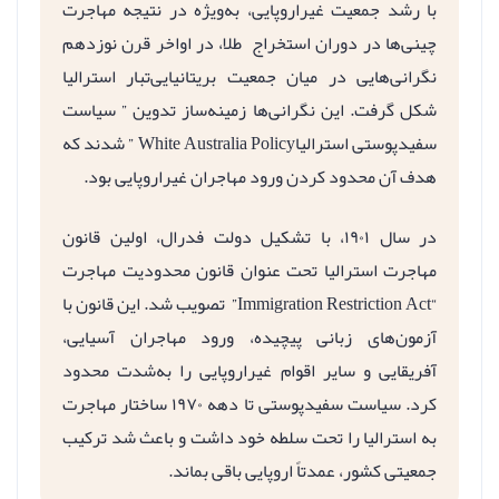
با رشد جمعیت غیراروپایی، به‌ویژه در نتیجه مهاجرت
چینی‌ها در دوران استخراج طلا، در اواخر قرن نوزدهم
نگرانی‌هایی در میان جمعیت بریتانیایی‌تبار استرالیا
شکل گرفت. این نگرانی‌ها زمینه‌ساز تدوین ” سیاست
سفیدپوستی استرالیاWhite Australia Policy ” شدند که
هدف آن محدود کردن ورود مهاجران غیراروپایی بود.
در سال ۱۹۰۱، با تشکیل دولت فدرال، اولین قانون
مهاجرت استرالیا تحت عنوان قانون محدودیت مهاجرت
“Immigration Restriction Act” تصویب شد. این قانون با
آزمون‌های زبانی پیچیده، ورود مهاجران آسیایی،
آفریقایی و سایر اقوام غیراروپایی را به‌شدت محدود
کرد. سیاست سفیدپوستی تا دهه ۱۹۷۰ ساختار مهاجرت
به استرالیا را تحت سلطه خود داشت و باعث شد ترکیب
جمعیتی کشور، عمدتاً اروپایی باقی بماند.