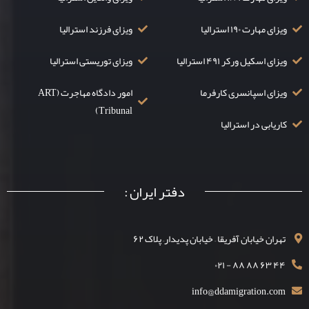
ویزای مهارت ۱۹۰ استرالیا
ویزای فرزند استرالیا
ویزای اسکیل ورکر ۴۹۱ استرالیا
ویزای توریستی استرالیا
ویزای اسپانسری کارفرما
امور دادگاه مهاجرت (ART
Tribunal)
کاریابی در استرالیا
دفتر ایران :
تهران خیابان آفریقا – خیابان پدیدار– پلاک ۶۲
۴۴ ۶۳ ۸۸ ۸۸ - ۰۲۱
info@ddamigration.com