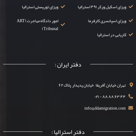
ویزای اسکیل ورکر ۴۹۱ استرالیا
ویزای توریستی استرالیا
ویزای اسپانسری کارفرما
امور دادگاه مهاجرت (ART
Tribunal)
کاریابی در استرالیا
دفتر ایران :
تهران خیابان آفریقا – خیابان پدیدار– پلاک ۶۲
۴۴ ۶۳ ۸۸ ۸۸ - ۰۲۱
info@ddamigration.com
دفتر استرالیا :