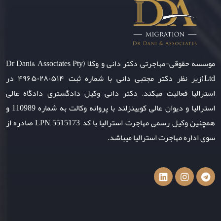
موسسه حقوقی-مهاجرتی دکتر دانی و وکلا (Dr Dani& Associates Pty
Ltd)زیر نظر دکتر مجتبی دانی با شماره ثبت ۴۹۶۵۰۲۸۰۵۱۴ در
استرالیا فعالیت میکند. دکتر دانی وکیل دادگستری دادگاه عالی
استرالیا و دیوان عالی کویینزلند با پروانه وکالت به شماره 110989 و
همچنین وکیل رسمی مهاجرت استرالیا با کد LPN 5515173 صادره از
سوی اداره مهاجرت استرالیا میباشد.