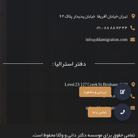
تهران خیابان آفریقا – خیابان پدیدار– پلاک ۶۲
۴۴ ۶۳ ۸۸ ۸۸ - ۰۲۱
info@ddamigration.com
دفتر استرالیا :
Level 23, 127 Creek St, Brisbane, 4000
۴۴ ۶۳ ۸۸ ۱۳۰۰
info@ddamigration.com
تمامی حقوق برای موسسه دکتر دانی و وکلا محفوظ است.