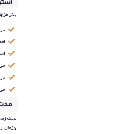
استر
یکی
مزایای و
در 
امک
است
می‌
در 
می‌
مدت ز
مدت زمان
و زمان ار