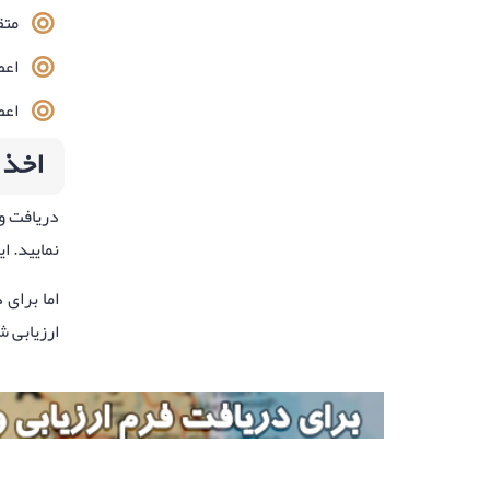
متقاضی: ۵
اعضای خانواده
اعضای خا
اخذ وی
دریافت وی
نمایید. ا
اما برای
ارزیابی ش