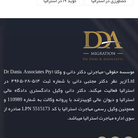
کشاورزی در استرالیا
کوید ۱۹ در استرالیا
موسسه حقوقی-مهاجرتی دکتر دانی و وکلا (Dr Dani& Associates Pty
Ltd)زیر نظر دکتر مجتبی دانی با شماره ثبت ۴۹۶۵۰۲۸۰۵۱۴ در
استرالیا فعالیت میکند. دکتر دانی وکیل دادگستری دادگاه عالی
استرالیا و دیوان عالی کویینزلند با پروانه وکالت به شماره 110989 و
همچنین وکیل رسمی مهاجرت استرالیا با کد LPN 5515173 صادره از
سوی اداره مهاجرت استرالیا میباشد.