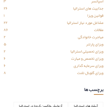
اسپانسر
۳
جذابیت های استرالیا
۲۶
قوانین ویزا
۱
مشاغل مورد نیاز استرالیا
۲۲
مقالات
۸۶
مهاجرت خانوادگی
۲
ویزای پارتنر
۵
ویزای تحصیلی استرالیا
۲
ویزای تخصص و مهارت
۶
ویزای سرمایه گذاری
۶
ویزای گلوبال تلنت
۸
برچسب ها
آبشارهای استرالیا
آزمایش واکسن کرونا در استرالیا