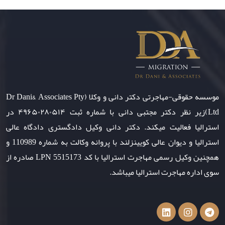
موسسه حقوقی-مهاجرتی دکتر دانی و وکلا (Dr Dani& Associates Pty
Ltd)زیر نظر دکتر مجتبی دانی با شماره ثبت ۴۹۶۵۰۲۸۰۵۱۴ در
استرالیا فعالیت میکند. دکتر دانی وکیل دادگستری دادگاه عالی
استرالیا و دیوان عالی کویینزلند با پروانه وکالت به شماره 110989 و
همچنین وکیل رسمی مهاجرت استرالیا با کد LPN 5515173 صادره از
سوی اداره مهاجرت استرالیا میباشد.