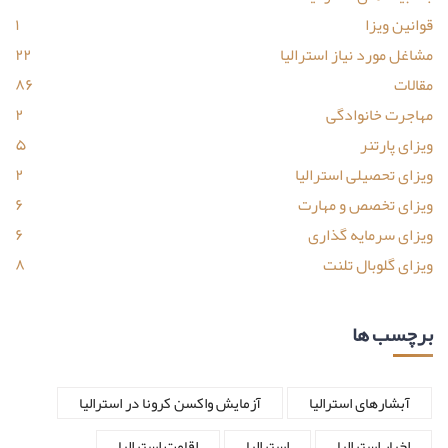
قوانین ویزا
۱
مشاغل مورد نیاز استرالیا
۲۲
مقالات
۸۶
مهاجرت خانوادگی
۲
ویزای پارتنر
۵
ویزای تحصیلی استرالیا
۲
ویزای تخصص و مهارت
۶
ویزای سرمایه گذاری
۶
ویزای گلوبال تلنت
۸
برچسب ها
آبشارهای استرالیا
آزمایش واکسن کرونا در استرالیا
اخبار استرالیا
استرالیا
اقامت استرالیا