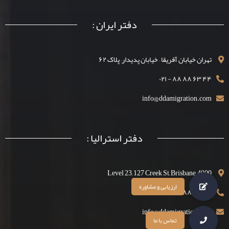
دفتر ایران :
تهران خیابان آفریقا – خیابان پدیدار– پلاک ۶۲
۴۴ ۶۳ ۸۸ ۸۸ - ۰۲۱
info@ddamigration.com
دفتر استرالیا :
Level 23, 127 Creek St, Brisbane, 4000
۴۴ ۶۳ ۸۸ ۱۳۰۰
info@ddamigration.com