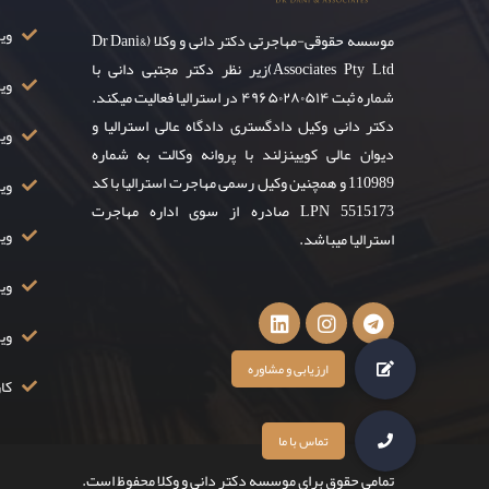
ویزای ۸
موسسه حقوقی-مهاجرتی دکتر دانی و وکلا (Dr Dani&
Associates Pty Ltd)زیر نظر دکتر مجتبی دانی با
وی
شماره ثبت ۴۹۶۵۰۲۸۰۵۱۴ در استرالیا فعالیت میکند.
دکتر دانی وکیل دادگستری دادگاه عالی استرالیا و
ویز
دیوان عالی کویینزلند با پروانه وکالت به شماره
110989 و همچنین وکیل رسمی مهاجرت استرالیا با کد
ویزا
LPN 5515173 صادره از سوی اداره مهاجرت
ویزا
استرالیا میباشد.
ویزا
وی
کار
تمامی حقوق برای موسسه دکتر دانی و وکلا محفوظ است.