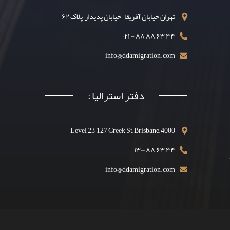
تهران خیابان آفریقا – خیابان پدیدار– پلاک ۶۲
۴۴ ۶۳ ۸۸ ۸۸ - ۰۲۱
info@ddamigration.com
دفتر استرالیا :
Level 23, 127 Creek St, Brisbane, 4000
۴۴ ۶۳ ۸۸ ۱۳۰۰
info@ddamigration.com