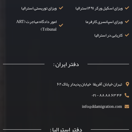
ویزای اسکیل ورکر ۴۹۱ استرالیا
ویزای توریستی استرالیا
ویزای اسپانسری کارفرما
امور دادگاه مهاجرت (ART
Tribunal)
کاریابی در استرالیا
دفتر ایران :
تهران خیابان آفریقا – خیابان پدیدار– پلاک ۶۲
۴۴ ۶۳ ۸۸ ۸۸ - ۰۲۱
info@ddamigration.com
دفتر استرالیا :