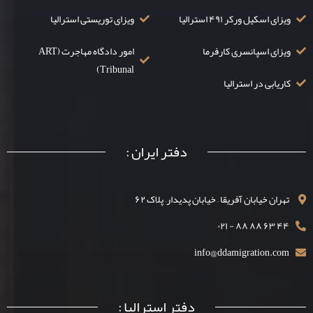
ویزای اسکیل ورکر ۴۹۱ استرالیا
ویزای توریستی استرالیا
ویزای اسپانسری کارفرما
امور دادگاه مهاجرت (ART
Tribunal)
کاریابی در استرالیا
دفتر ایران :
تهران خیابان آفریقا – خیابان پدیدار– پلاک ۶۲
۴۴ ۶۳ ۸۸ ۸۸ - ۰۲۱
info@ddamigration.com
دفتر استرالیا :