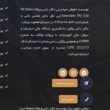
ویزای ۸
موسسه حقوقی-مهاجرتی دکتر دانی و وکلا (Dr Dani&
Associates Pty Ltd)زیر نظر دکتر مجتبی دانی با
وی
شماره ثبت ۴۹۶۵۰۲۸۰۵۱۴ در استرالیا فعالیت میکند.
دکتر دانی وکیل دادگستری دادگاه عالی استرالیا و
ویز
دیوان عالی کویینزلند با پروانه وکالت به شماره
110989 و همچنین وکیل رسمی مهاجرت استرالیا با کد
ویزا
LPN 5515173 صادره از سوی اداره مهاجرت
ویزا
استرالیا میباشد.
ویزا
وی
کار
تمامی حقوق برای موسسه دکتر دانی و وکلا محفوظ است.