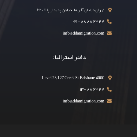
تهران خیابان آفریقا – خیابان پدیدار– پلاک ۶۲
۴۴ ۶۳ ۸۸ ۸۸ - ۰۲۱
info@ddamigration.com
دفتر استرالیا :
Level 23, 127 Creek St, Brisbane, 4000
۴۴ ۶۳ ۸۸ ۱۳۰۰
info@ddamigration.com