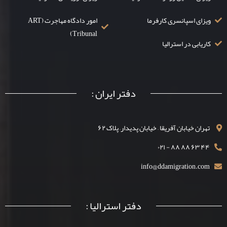
ویزای اسپانسری کارفرما
امور دادگاه مهاجرت (ART
Tribunal)
کاریابی در استرالیا
دفتر ایران :
تهران خیابان آفریقا – خیابان پدیدار– پلاک ۶۲
۴۴ ۶۳ ۸۸ ۸۸ - ۰۲۱
info@ddamigration.com
دفتر استرالیا :