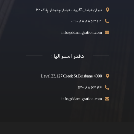
تهران خیابان آفریقا – خیابان پدیدار– پلاک ۶۲
۴۴ ۶۳ ۸۸ ۸۸ - ۰۲۱
info@ddamigration.com
دفتر استرالیا :
Level 23, 127 Creek St, Brisbane, 4000
۴۴ ۶۳ ۸۸ ۱۳۰۰
info@ddamigration.com