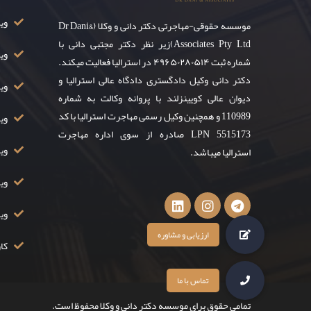
ویزای ۸
موسسه حقوقی-مهاجرتی دکتر دانی و وکلا (Dr Dani&
Associates Pty Ltd)زیر نظر دکتر مجتبی دانی با
وی
شماره ثبت ۴۹۶۵۰۲۸۰۵۱۴ در استرالیا فعالیت میکند.
دکتر دانی وکیل دادگستری دادگاه عالی استرالیا و
ویز
دیوان عالی کویینزلند با پروانه وکالت به شماره
110989 و همچنین وکیل رسمی مهاجرت استرالیا با کد
ویزا
LPN 5515173 صادره از سوی اداره مهاجرت
ویزا
استرالیا میباشد.
ویزا
وی
کار
تمامی حقوق برای موسسه دکتر دانی و وکلا محفوظ است.