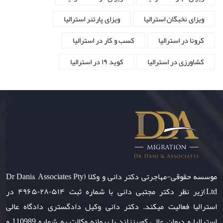
ویزای نخبگان استرالیا
ویزای پارتنر استرالیا
کرونا در استرالیا
کسب و کار در استرالیا
کشاورزی در استرالیا
کوید ۱۹ در استرالیا
موسسه حقوقی-مهاجرتی دکتر دانی و وکلا (Dr Dani& Associates Pty
Ltd)زیر نظر دکتر مجتبی دانی با شماره ثبت ۴۹۶۵۰۲۸۰۵۱۴ در
استرالیا فعالیت میکند. دکتر دانی وکیل دادگستری دادگاه عالی
استرالیا و دیوان عالی کویینزلند با پروانه وکالت به شماره 110989 و