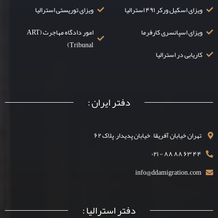
ویزای اسکیل ورکر ۴۹۱ استرالیا
ویزای توریستی استرالیا
ویزای اسپانسری کارفرما
امور دادگاه مهاجرت (ART
Tribunal)
کاریابی در استرالیا
دفتر ایران :
تهران خیابان آفریقا – خیابان پدیدار– پلاک ۶۲
۴۴ ۶۳ ۸۸ ۸۸ - ۰۲۱
info@ddamigration.com
دفتر استرالیا :