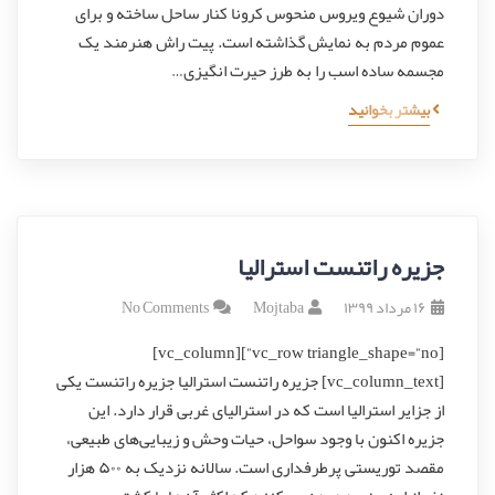
دوران شیوع ویروس منحوس کرونا کنار ساحل ساخته و برای
عموم مردم به نمایش گذاشته است. پیت راش هنرمند یک
مجسمه ساده اسب را به طرز حیرت انگیزی…
بیشتر بخوانید
جزیره راتنست استرالیا
۱۶ مرداد ۱۳۹۹
Mojtaba
No Comments
[vc_row triangle_shape=”no”][vc_column]
[vc_column_text] جزیره راتنست استرالیا جزیره راتنست یکی
از جزایر استرالیا است که در استرالیای غربی قرار دارد. این
جزیره اکنون با وجود سواحل، حیات وحش و زیبایی‌های طبیعی،
مقصد توریستی پرطرفداری است. سالانه نزدیک به ۵۰۰ هزار