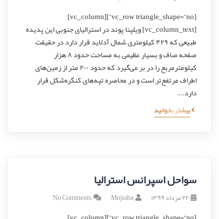
[vc_row triangle_shape=”no”][vc_column]
[vc_column_text] ویلپنا پوند در استرالیای جنوبی این پدیده
طبیعی که ۴۲۹ کیلومتری شمال آدلاید قرار دارد در حقیقت
صفحه‌ صاف و بسیار عظیمی به مساحت حدود ۸ هزار
کیلومترمربع را در بر می‌گیرد که حدود ۲۰۰ متر از زمین‌های
اطراف مرتفع‌تر است و در محاصره تپه‌های کنگره‌شکل قرار
دارد.…
بیشتر بخوانید
سواحل اسپرانس استرالیا
۲۲ مرداد ۱۳۹۹
Mojtaba
No Comments
[vc_row triangle_shape=”no”][vc_column]