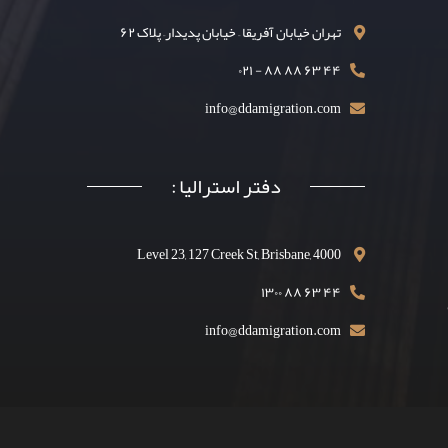
تهران خیابان آفریقا – خیابان پدیدار– پلاک ۶۲
۴۴ ۶۳ ۸۸ ۸۸ - ۰۲۱
info@ddamigration.com
دفتر استرالیا :
Level 23, 127 Creek St, Brisbane, 4000
۴۴ ۶۳ ۸۸ ۱۳۰۰
info@ddamigration.com