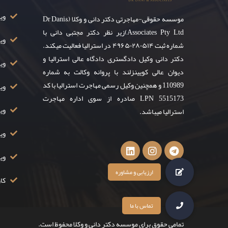
ویزای ۸
موسسه حقوقی-مهاجرتی دکتر دانی و وکلا (Dr Dani&
Associates Pty Ltd)زیر نظر دکتر مجتبی دانی با
وی
شماره ثبت ۴۹۶۵۰۲۸۰۵۱۴ در استرالیا فعالیت میکند.
دکتر دانی وکیل دادگستری دادگاه عالی استرالیا و
ویز
دیوان عالی کویینزلند با پروانه وکالت به شماره
110989 و همچنین وکیل رسمی مهاجرت استرالیا با کد
ویزا
LPN 5515173 صادره از سوی اداره مهاجرت
ویزا
استرالیا میباشد.
ویزا
وی
کار
تمامی حقوق برای موسسه دکتر دانی و وکلا محفوظ است.