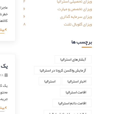
ویزای تحصیلی استرالیا
۲
ماجرا
ویزای تخصص و مهارت
۶
خطرنا
ویزای سرمایه گذاری
۶
کالاه
ویزای گلوبال تلنت
۸
بیش
برچسب ها
آبشارهای استرالیا
یک ک
آزمایش واکسن کرونا در استرالیا
۲۸ اردیبهشت ۹۹
اخبار استرالیا
استرالیا
یک کل
اقامت استرالیا
جریمه
اقامت دائم استرالیا
بیش