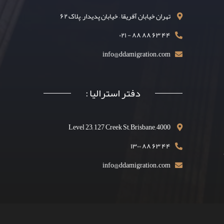
تهران خیابان آفریقا – خیابان پدیدار– پلاک ۶۲
۴۴ ۶۳ ۸۸ ۸۸ - ۰۲۱
info@ddamigration.com
دفتر استرالیا :
Level 23, 127 Creek St, Brisbane, 4000
۴۴ ۶۳ ۸۸ ۱۳۰۰
info@ddamigration.com