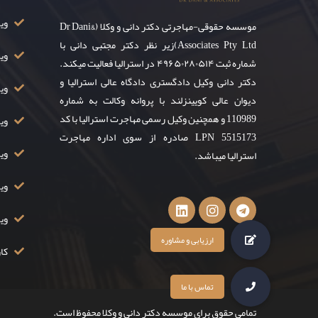
ویزای ۸
موسسه حقوقی-مهاجرتی دکتر دانی و وکلا (Dr Dani&
Associates Pty Ltd)زیر نظر دکتر مجتبی دانی با
وی
شماره ثبت ۴۹۶۵۰۲۸۰۵۱۴ در استرالیا فعالیت میکند.
دکتر دانی وکیل دادگستری دادگاه عالی استرالیا و
ویز
دیوان عالی کویینزلند با پروانه وکالت به شماره
110989 و همچنین وکیل رسمی مهاجرت استرالیا با کد
ویزا
LPN 5515173 صادره از سوی اداره مهاجرت
ویزا
استرالیا میباشد.
ویزا
وی
کار
تمامی حقوق برای موسسه دکتر دانی و وکلا محفوظ است.