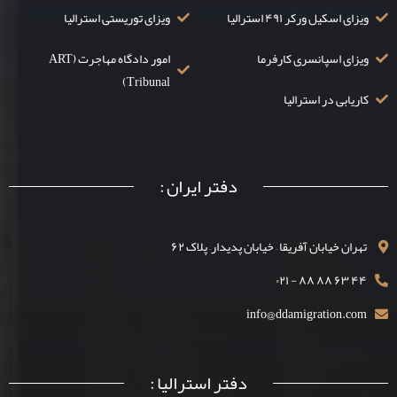
ویزای اسکیل ورکر ۴۹۱ استرالیا
ویزای توریستی استرالیا
ویزای اسپانسری کارفرما
امور دادگاه مهاجرت (ART
Tribunal)
کاریابی در استرالیا
دفتر ایران :
تهران خیابان آفریقا – خیابان پدیدار– پلاک ۶۲
۴۴ ۶۳ ۸۸ ۸۸ - ۰۲۱
info@ddamigration.com
دفتر استرالیا :