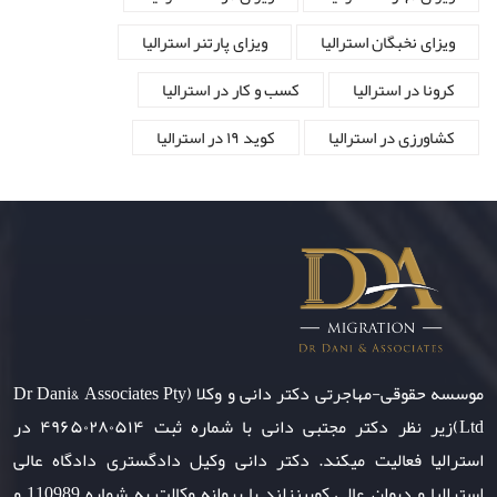
ویزای نخبگان استرالیا
ویزای پارتنر استرالیا
کرونا در استرالیا
کسب و کار در استرالیا
کشاورزی در استرالیا
کوید ۱۹ در استرالیا
موسسه حقوقی-مهاجرتی دکتر دانی و وکلا (Dr Dani& Associates Pty
Ltd)زیر نظر دکتر مجتبی دانی با شماره ثبت ۴۹۶۵۰۲۸۰۵۱۴ در
استرالیا فعالیت میکند. دکتر دانی وکیل دادگستری دادگاه عالی
استرالیا و دیوان عالی کویینزلند با پروانه وکالت به شماره 110989 و