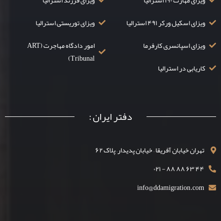
ویزای مهارت ۱۹۰ استرالیا
ویزای فرزند استرالیا
ویزای اسکیل ورکر ۴۹۱ استرالیا
ویزای توریستی استرالیا
ویزای اسپانسری کارفرما
امور دادگاه مهاجرت (ART
Tribunal)
کاریابی در استرالیا
دفتر ایران :
تهران خیابان آفریقا – خیابان پدیدار– پلاک ۶۲
۴۴ ۶۳ ۸۸ ۸۸ - ۰۲۱
info@ddamigration.com