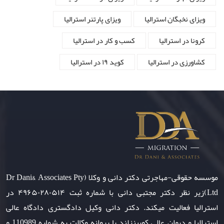
ویزای نخبگان استرالیا
ویزای پارتنر استرالیا
کرونا در استرالیا
کسب و کار در استرالیا
کشاورزی در استرالیا
کوید ۱۹ در استرالیا
موسسه حقوقی-مهاجرتی دکتر دانی و وکلا (Dr Dani& Associates Pty
Ltd)زیر نظر دکتر مجتبی دانی با شماره ثبت ۴۹۶۵۰۲۸۰۵۱۴ در
استرالیا فعالیت میکند. دکتر دانی وکیل دادگستری دادگاه عالی
استرالیا و دیوان عالی کویینزلند با پروانه وکالت به شماره 110989 و