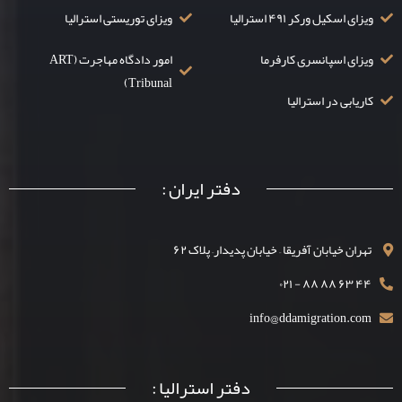
ویزای اسکیل ورکر ۴۹۱ استرالیا
ویزای توریستی استرالیا
ویزای اسپانسری کارفرما
امور دادگاه مهاجرت (ART
Tribunal)
کاریابی در استرالیا
دفتر ایران :
تهران خیابان آفریقا – خیابان پدیدار– پلاک ۶۲
۴۴ ۶۳ ۸۸ ۸۸ - ۰۲۱
info@ddamigration.com
دفتر استرالیا :