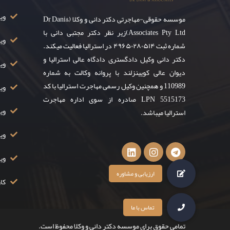
ویزای ۸
موسسه حقوقی-مهاجرتی دکتر دانی و وکلا (Dr Dani&
Associates Pty Ltd)زیر نظر دکتر مجتبی دانی با
وی
شماره ثبت ۴۹۶۵۰۲۸۰۵۱۴ در استرالیا فعالیت میکند.
دکتر دانی وکیل دادگستری دادگاه عالی استرالیا و
ویز
دیوان عالی کویینزلند با پروانه وکالت به شماره
110989 و همچنین وکیل رسمی مهاجرت استرالیا با کد
ویزا
LPN 5515173 صادره از سوی اداره مهاجرت
ویزا
استرالیا میباشد.
ویزا
وی
کار
تمامی حقوق برای موسسه دکتر دانی و وکلا محفوظ است.