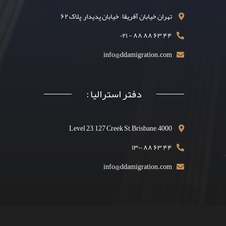
تهران خیابان آفریقا – خیابان پدیدار– پلاک ۶۲
۴۴ ۶۳ ۸۸ ۸۸ - ۰۲۱
info@ddamigration.com
دفتر استرالیا :
Level 23, 127 Creek St, Brisbane, 4000
۴۴ ۶۳ ۸۸ ۱۳۰۰
info@ddamigration.com