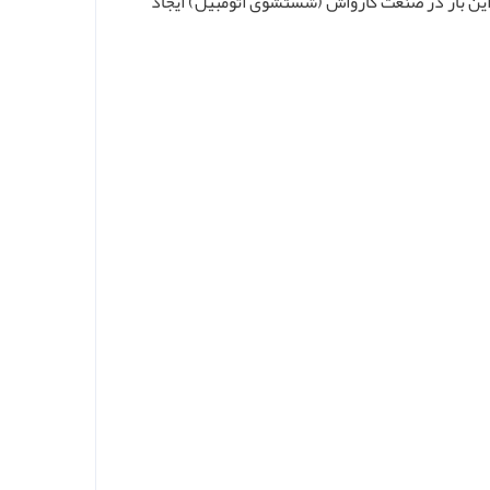
تا انقلابی مانند اوبر (Uber) را اما این بار در صنعت کارواش (شستشوی اتومبیل) ایجاد