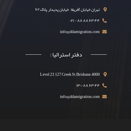
تهران خیابان آفریقا – خیابان پدیدار– پلاک ۶۲
۴۴ ۶۳ ۸۸ ۸۸ - ۰۲۱
info@ddamigration.com
دفتر استرالیا :
Level 23, 127 Creek St, Brisbane, 4000
۴۴ ۶۳ ۸۸ ۱۳۰۰
info@ddamigration.com