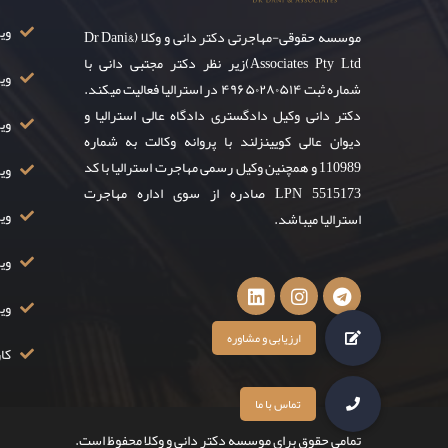
ویزای ۸
موسسه حقوقی-مهاجرتی دکتر دانی و وکلا (Dr Dani&
Associates Pty Ltd)زیر نظر دکتر مجتبی دانی با
وی
شماره ثبت ۴۹۶۵۰۲۸۰۵۱۴ در استرالیا فعالیت میکند.
دکتر دانی وکیل دادگستری دادگاه عالی استرالیا و
ویز
دیوان عالی کویینزلند با پروانه وکالت به شماره
110989 و همچنین وکیل رسمی مهاجرت استرالیا با کد
ویزا
LPN 5515173 صادره از سوی اداره مهاجرت
ویزا
استرالیا میباشد.
ویزا
وی
کار
تمامی حقوق برای موسسه دکتر دانی و وکلا محفوظ است.