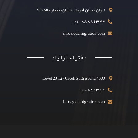
تهران خیابان آفریقا – خیابان پدیدار– پلاک ۶۲
۴۴ ۶۳ ۸۸ ۸۸ - ۰۲۱
info@ddamigration.com
دفتر استرالیا :
Level 23, 127 Creek St, Brisbane, 4000
۴۴ ۶۳ ۸۸ ۱۳۰۰
info@ddamigration.com