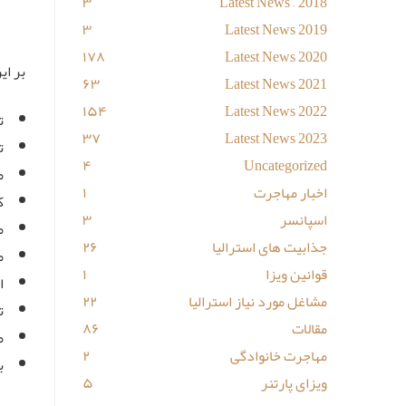
۳
Latest News – 2018
۳
Latest News 2019
۱۷۸
Latest News 2020
بر این اساس از ساعت ۹
۶۳
Latest News 2021
۱۵۴
Latest News 2022
ت
۳۷
Latest News 2023
ت
۴
Uncategorized
م
اخبار مهاجرت
۱
ک
اسپانسر
۳
م
جذابیت های استرالیا
۲۶
م
قوانین ویزا
۱
ا
مشاغل مورد نیاز استرالیا
۲۲
ت
مقالات
۸۶
م
مهاجرت خانوادگی
۲
ب
ویزای پارتنر
۵