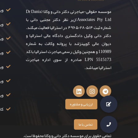
ویزای ۸
موسسه حقوقی-مهاجرتی دکتر دانی و وکلا (Dr Dani&
Associates Pty Ltd)زیر نظر دکتر مجتبی دانی با
وی
شماره ثبت ۴۹۶۵۰۲۸۰۵۱۴ در استرالیا فعالیت میکند.
دکتر دانی وکیل دادگستری دادگاه عالی استرالیا و
ویز
دیوان عالی کویینزلند با پروانه وکالت به شماره
110989 و همچنین وکیل رسمی مهاجرت استرالیا با کد
ویزا
LPN 5515173 صادره از سوی اداره مهاجرت
ویزا
استرالیا میباشد.
ویزا
وی
کار
تمامی حقوق برای موسسه دکتر دانی و وکلا محفوظ است.