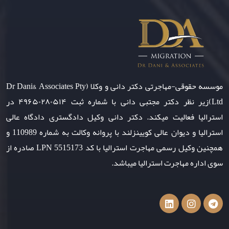
موسسه حقوقی-مهاجرتی دکتر دانی و وکلا (Dr Dani& Associates Pty
Ltd)زیر نظر دکتر مجتبی دانی با شماره ثبت ۴۹۶۵۰۲۸۰۵۱۴ در
استرالیا فعالیت میکند. دکتر دانی وکیل دادگستری دادگاه عالی
استرالیا و دیوان عالی کویینزلند با پروانه وکالت به شماره 110989 و
همچنین وکیل رسمی مهاجرت استرالیا با کد LPN 5515173 صادره از
سوی اداره مهاجرت استرالیا میباشد.