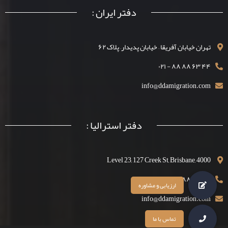
دفتر ایران :
تهران خیابان آفریقا – خیابان پدیدار– پلاک ۶۲
۴۴ ۶۳ ۸۸ ۸۸ - ۰۲۱
info@ddamigration.com
دفتر استرالیا :
Level 23, 127 Creek St, Brisbane, 4000
۴۴ ۶۳ ۸۸ ۱۳۰۰
info@ddamigration.com