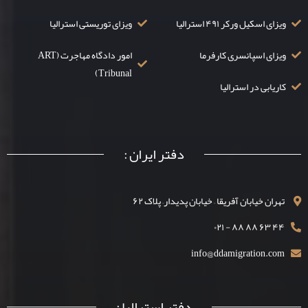
ویزای اسکیل ورکر ۴۹۱ استرالیا
ویزای توریستی استرالیا
ویزای اسپانسری کارفرما
امور دادگاه مهاجرت (ART
Tribunal)
کاریابی در استرالیا
دفتر ایران :
تهران خیابان آفریقا – خیابان پدیدار– پلاک ۶۲
۴۴ ۶۳ ۸۸ ۸۸ - ۰۲۱
info@ddamigration.com
دفتر استرالیا :