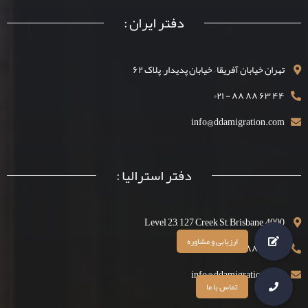
دفتر ایران :
تهران خیابان آفریقا – خیابان پدیدار– پلاک ۶۲
۴۴ ۶۳ ۸۸ ۸۸ - ۰۲۱
info@ddamigration.com
دفتر استرالیا :
Level 23, 127 Creek St, Brisbane, 4000
۴۴ ۶۳ ۸۸ ۱۳۰۰
info@ddamigration.com