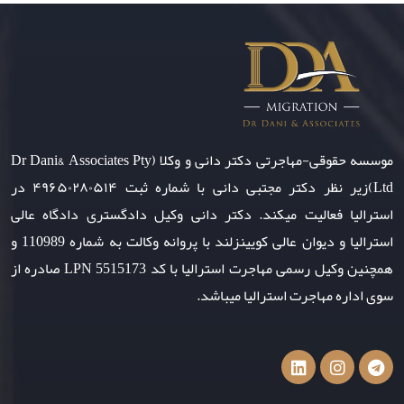
موسسه حقوقی-مهاجرتی دکتر دانی و وکلا (Dr Dani& Associates Pty
Ltd)زیر نظر دکتر مجتبی دانی با شماره ثبت ۴۹۶۵۰۲۸۰۵۱۴ در
استرالیا فعالیت میکند. دکتر دانی وکیل دادگستری دادگاه عالی
استرالیا و دیوان عالی کویینزلند با پروانه وکالت به شماره 110989 و
همچنین وکیل رسمی مهاجرت استرالیا با کد LPN 5515173 صادره از
سوی اداره مهاجرت استرالیا میباشد.