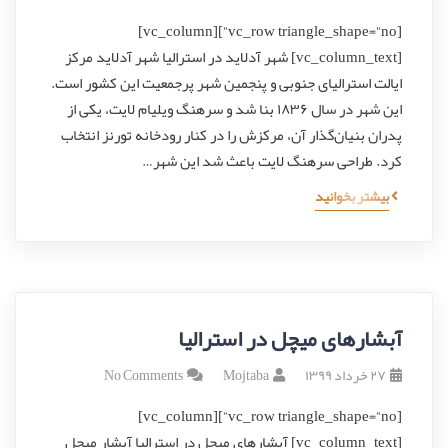
[vc_row triangle_shape=”no”][vc_column]
[vc_column_text] شهر آدلاید در استرالیا شهر آدلاید مرکز
ایالت استرالیای جنوبی و پنجمین شهر پرجمعیت این کشور است.
این شهر در سال ۱۸۳۶ بنا شد و سرهنگ ویلیام لایت، یکی از
پدران بنیان‌گذار آن، مرکزش را در کنار رودخانه تورنز انتخاب
کرد. طراحی سرهنگ لایت باعث شد این شهر…
بیشتر بخوانید
آبشارهای میچل در استرالیا
۲۷ خرداد ۱۳۹۹
Mojtaba
No Comments
[vc_row triangle_shape=”no”][vc_column]
[vc_column_text] آبشارهای میچل در استرالیا آبشار میچل