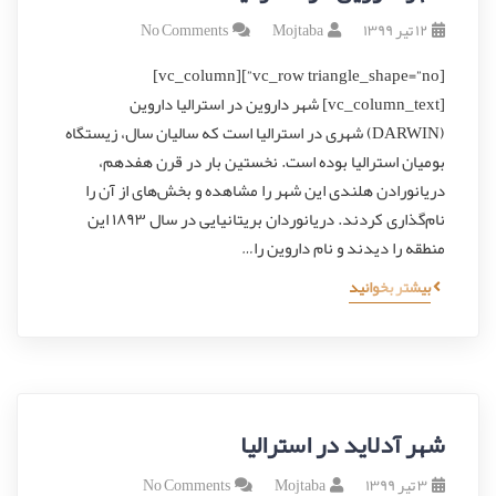
۱۲ تیر ۱۳۹۹
Mojtaba
No Comments
[vc_row triangle_shape=”no”][vc_column]
[vc_column_text] شهر داروین در استرالیا داروین
(DARWIN) شهری در استرالیا است که سالیان سال، زیستگاه
بومیان استرالیا بوده است. نخستین بار در قرن هفدهم،
دریانورادن هلندی این شهر را مشاهده و بخش‌های از آن را
نام‌گذاری کردند. دریانوردان بریتانیایی در سال ۱۸۹۳ این
منطقه را دیدند و نام داروین را…
بیشتر بخوانید
شهر آدلاید در استرالیا
۳ تیر ۱۳۹۹
Mojtaba
No Comments