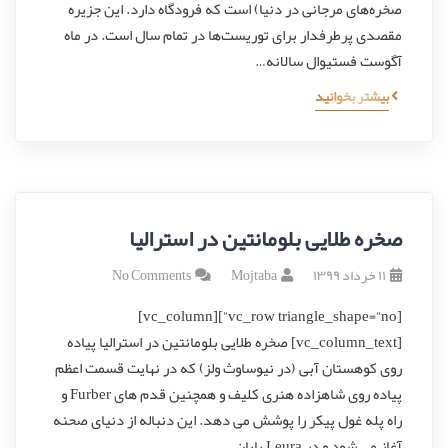
صخره‌های مرجانی در دنیا) است که فرودگاه دارد. این جزیره
مقصدی پرطرفدار برای توریست‌ها در تمام سال است. در ماه
آگوست فستیوال سالانه…
بیشتر بخوانید
صخره طلایی بلومانتین در استرالیا
۱۱ خرداد ۱۳۹۹
Mojtaba
No Comments
[vc_row triangle_shape=”no”][vc_column]
[vc_column_text] صخره طلایی بلومانتین در استرالیا پیاده
روی کوهستان آبی (در نیوساوث ولز) که در نهایت قسمت اعظم
پیاده روی شاهزاده هنری کلیف و همچنین قدم های Furber و
راه پله غول پیکر را پوشش می دهد. این دنباله از دنیای صحنه
آغاز می شود و در Leura پایان…