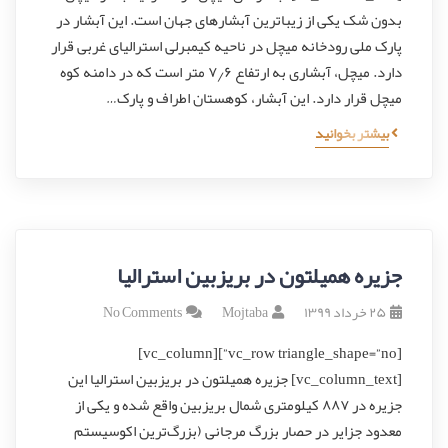
بدون شک یکی از زیباترین آبشارهای جهان است. این آبشار در
پارک ملی رودخانه‌ میچل در ناحیه‌ کیمبرلی استرالیای غربی قرار
دارد. میچل، آبشاری به ارتفاع ۷٫۶ متر است که در دامنه کوه
میچل قرار دارد. این آبشار، کوهستان اطراف و پارک…
بیشتر بخوانید
جزیره همیلتون در بریزبین استرالیا
۲۵ خرداد ۱۳۹۹
Mojtaba
No Comments
[vc_row triangle_shape=”no”][vc_column]
[vc_column_text] جزیره همیلتون در بریزبین استرالیا این
جزیره در ۸۸۷ کیلومتری شمال بریزبین واقع شده و یکی از
معدود جزایر در حصار بزرگ مرجانی (بزرگ‌ترین اکوسیستم