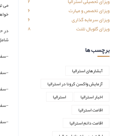
ویزای تحصیلی استرالیا
۲
می تو
ویزای تخصص و مهارت
۶
خواه
ویزای سرمایه گذاری
۶
ویزای گلوبال تلنت
۸
شامل 
برچسب ها
-سفر
آبشارهای استرالیا
-سفر 
آزمایش واکسن کرونا در استرالیا
-سفر
اخبار استرالیا
استرالیا
-سفر 
اقامت استرالیا
-سفر 
اقامت دائم استرالیا