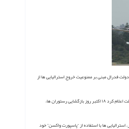
باز کردن مرزها پس از ۱۱ ماه قرنطینه، قانون دولت فدرال مبنی بر ممنوعیت خروج استرالیایی ها از
با واکسینه شدن حدود ۷۰ درصد از ساکنین نیو ساوث ولز، سازمان بحران این ایالت اعلام کرد ۱۸ اکتبر روز بازگشایی رستوران ها،
 استرالیایی ها با استفاده از “پاسپورت واکسن” خود