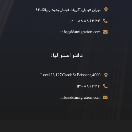
تهران خیابان آفریقا – خیابان پدیدار– پلاک ۶۲
۴۴ ۶۳ ۸۸ ۸۸ - ۰۲۱
info@ddamigration.com
دفتر استرالیا :
Level 23, 127 Creek St, Brisbane, 4000
۴۴ ۶۳ ۸۸ ۱۳۰۰
info@ddamigration.com