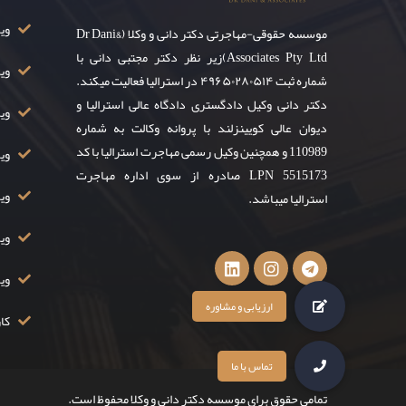
ویزای ۸
موسسه حقوقی-مهاجرتی دکتر دانی و وکلا (Dr Dani&
Associates Pty Ltd)زیر نظر دکتر مجتبی دانی با
وی
شماره ثبت ۴۹۶۵۰۲۸۰۵۱۴ در استرالیا فعالیت میکند.
دکتر دانی وکیل دادگستری دادگاه عالی استرالیا و
ویز
دیوان عالی کویینزلند با پروانه وکالت به شماره
110989 و همچنین وکیل رسمی مهاجرت استرالیا با کد
ویزا
LPN 5515173 صادره از سوی اداره مهاجرت
ویزا
استرالیا میباشد.
ویزا
وی
کار
تمامی حقوق برای موسسه دکتر دانی و وکلا محفوظ است.