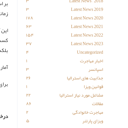
۳
Latest News – 2018
۳
Latest News 2019
زمانی ۱۰ ماهه منتهی به آگست ۲۰۲۱ (آبان-آذر ۱۳۹۹ تا مرداد-ش
۱۷۸
Latest News 2020
۶۳
Latest News 2021
این 
۱۵۴
Latest News 2022
کسب 
۳۷
Latest News 2023
بلکه
۴
Uncategorized
اخبار مهاجرت
۱
آمار
اسپانسر
۳
جذابیت های استرالیا
۲۶
برای
قوانین ویزا
۱
مشاغل مورد نیاز استرالیا
۲۲
مقالات
۸۶
مهاجرت خانوادگی
۲
درخواست های
ویزای پارتنر
۵