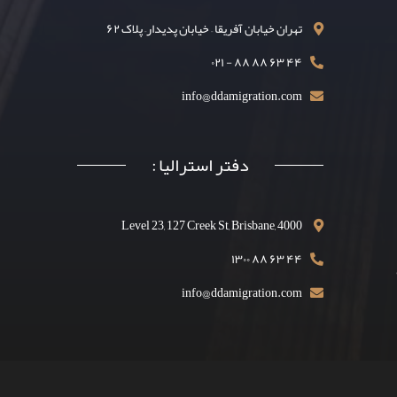
تهران خیابان آفریقا – خیابان پدیدار– پلاک ۶۲
۴۴ ۶۳ ۸۸ ۸۸ - ۰۲۱
info@ddamigration.com
دفتر استرالیا :
Level 23, 127 Creek St, Brisbane, 4000
۴۴ ۶۳ ۸۸ ۱۳۰۰
info@ddamigration.com