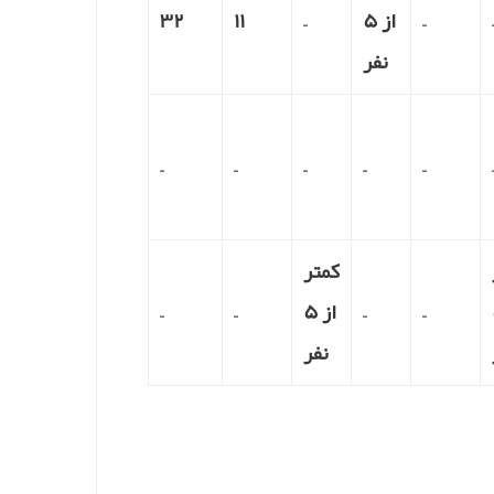
–
از ۵
–
۱۱
۳۲
نفر
–
–
–
–
–
کمتر
–
–
از ۵
–
–
نفر