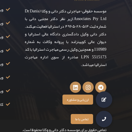
ویزای ۸
موسسه حقوقی-مهاجرتی دکتر دانی و وکلا (Dr Dani&
Associates Pty Ltd)زیر نظر دکتر مجتبی دانی با
وی
شماره ثبت ۴۹۶۵۰۲۸۰۵۱۴ در استرالیا فعالیت میکند.
دکتر دانی وکیل دادگستری دادگاه عالی استرالیا و
ویز
دیوان عالی کویینزلند با پروانه وکالت به شماره
110989 و همچنین وکیل رسمی مهاجرت استرالیا با کد
ویزا
LPN 5515173 صادره از سوی اداره مهاجرت
ویزا
استرالیا میباشد.
ویزا
وی
کار
تمامی حقوق برای موسسه دکتر دانی و وکلا محفوظ است.