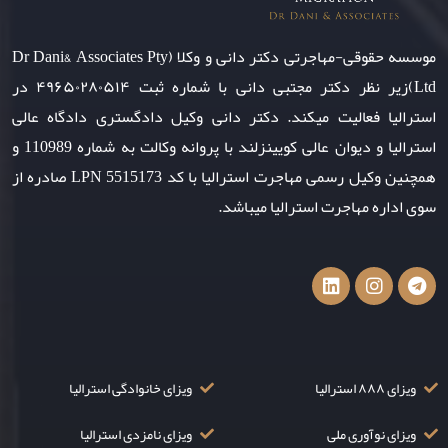
موسسه حقوقی-مهاجرتی دکتر دانی و وکلا (Dr Dani& Associates Pty
Ltd)زیر نظر دکتر مجتبی دانی با شماره ثبت ۴۹۶۵۰۲۸۰۵۱۴ در
استرالیا فعالیت میکند. دکتر دانی وکیل دادگستری دادگاه عالی
استرالیا و دیوان عالی کویینزلند با پروانه وکالت به شماره 110989 و
همچنین وکیل رسمی مهاجرت استرالیا با کد LPN 5515173 صادره از
سوی اداره مهاجرت استرالیا میباشد.
ویزای ۸۸۸ استرالیا
ویزای خانوادگی استرالیا
ویزای نوآوری ملی
ویزای نامزدی استرالیا