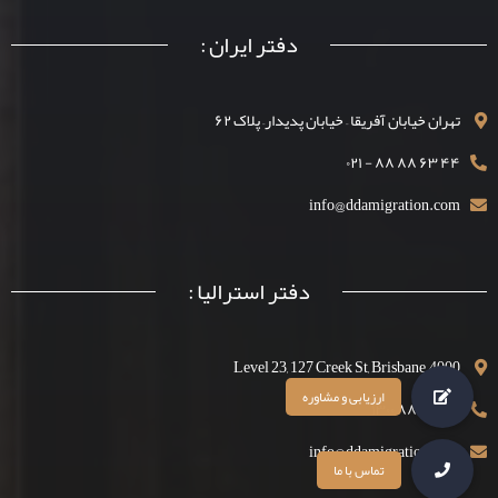
دفتر ایران :
تهران خیابان آفریقا – خیابان پدیدار– پلاک ۶۲
۴۴ ۶۳ ۸۸ ۸۸ - ۰۲۱
info@ddamigration.com
دفتر استرالیا :
Level 23, 127 Creek St, Brisbane, 4000
۴۴ ۶۳ ۸۸ ۱۳۰۰
info@ddamigration.com