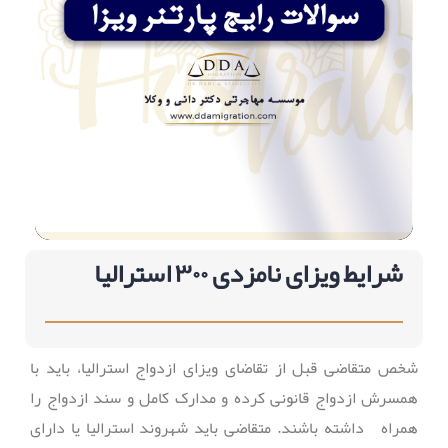
شرایط ویزای نامزدی ۳۰۰ استرالیا
‬همراه‭ ‬ ‭ ‬داشته‭ ‬باشند. متقاضی باید شهروند استرالیا یا دارای