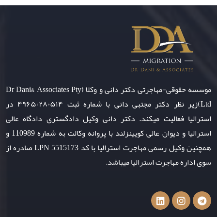
موسسه حقوقی-مهاجرتی دکتر دانی و وکلا (Dr Dani& Associates Pty
Ltd)زیر نظر دکتر مجتبی دانی با شماره ثبت ۴۹۶۵۰۲۸۰۵۱۴ در
استرالیا فعالیت میکند. دکتر دانی وکیل دادگستری دادگاه عالی
استرالیا و دیوان عالی کویینزلند با پروانه وکالت به شماره 110989 و
همچنین وکیل رسمی مهاجرت استرالیا با کد LPN 5515173 صادره از
سوی اداره مهاجرت استرالیا میباشد.